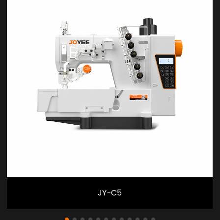
JY-C5