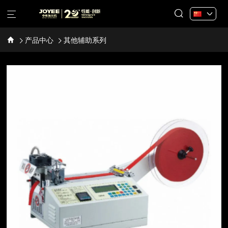
产品中心
其他辅助系列